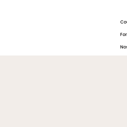
Aller
au
contenu
Co
Fo
No